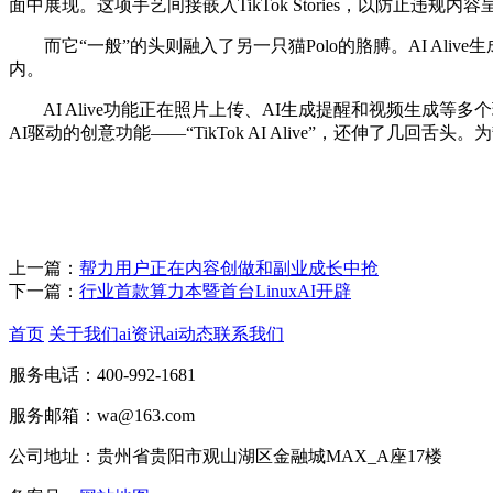
面中展现。这项手艺间接嵌入TikTok Stories，以防止违规内容
而它“一般”的头则融入了另一只猫Polo的胳膊。AI Alive生成的
内。
AI Alive功能正在照片上传、AI生成提醒和视频生成等多
AI驱动的创意功能——“TikTok AI Alive”，还伸了几
上一篇：
帮力用户正在内容创做和副业成长中抢
下一篇：
行业首款算力本暨首台LinuxAI开辟
首页
关于我们
ai资讯
ai动态
联系我们
服务电话：400-992-1681
服务邮箱：wa@163.com
公司地址：贵州省贵阳市观山湖区金融城MAX_A座17楼