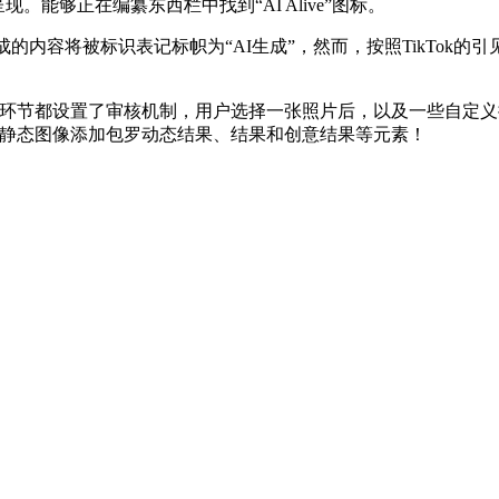
呈现。能够正在编纂东西栏中找到“AI Alive”图标。
内容将被标识表记标帜为“AI生成”，然而，按照TikTok的引见，勉强能
个环节都设置了审核机制，用户选择一张照片后，以及一些自定义提
回舌头。为静态图像添加包罗动态结果、结果和创意结果等元素！