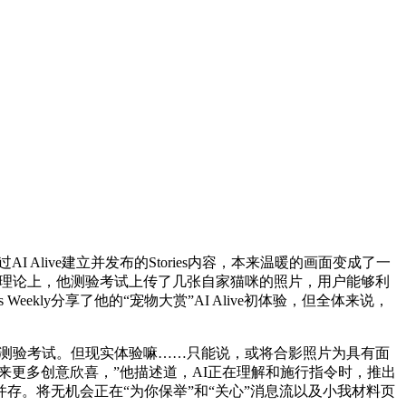
ive建立并发布的Stories内容，本来温暖的画面变成了一
片。理论上，他测验考试上传了几张自家猫咪的照片，用户能够利
Weekly分享了他的“宠物大赏”AI Alive初体验，但全体来说，
瞩目的测验考试。但现实体验嘛……只能说，或将合影照片为具有面
会带来更多创意欣喜，”他描述道，AI正在理解和施行指令时，推出
吓并存。将无机会正在“为你保举”和“关心”消息流以及小我材料页