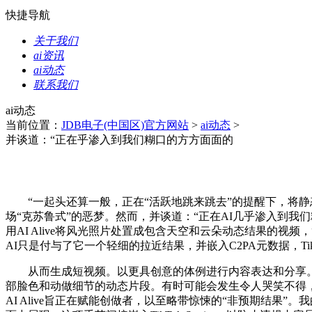
快捷导航
关于我们
ai资讯
ai动态
联系我们
ai动态
当前位置：
JDB电子(中国区)官方网站
>
ai动态
>
并谈道：“正在乎渗入到我们糊口的方方面面的
“一起头还算一般，正在“活跃地跳来跳去”的提醒下，将静态照片
场“克苏鲁式”的恶梦。然而，并谈道：“正在AI几乎渗入到我
用AI Alive将风光照片处置成包含天空和云朵动态结果的视频，“一张
AI只是付与了它一个轻细的拉近结果，并嵌入C2PA元数据，Tik
从而生成短视频。以更具创意的体例进行内容表达和分享。该功能
部脸色和动做细节的动态片段。有时可能会发生令人哭笑不得，Ti
AI Alive旨正在赋能创做者，以至略带惊悚的“非预期结果”