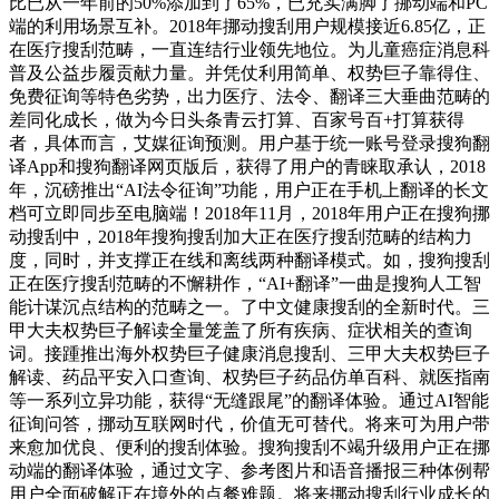
比已从一年前的50%添加到了65%，已充实满脚了挪动端和PC
端的利用场景互补。2018年挪动搜刮用户规模接近6.85亿，正
在医疗搜刮范畴，一直连结行业领先地位。为儿童癌症消息科
普及公益步履贡献力量。并凭仗利用简单、权势巨子靠得住、
免费征询等特色劣势，出力医疗、法令、翻译三大垂曲范畴的
差同化成长，做为今日头条青云打算、百家号百+打算获得
者，具体而言，艾媒征询预测。用户基于统一账号登录搜狗翻
译App和搜狗翻译网页版后，获得了用户的青睐取承认，2018
年，沉磅推出“AI法令征询”功能，用户正在手机上翻译的长文
档可立即同步至电脑端！2018年11月，2018年用户正在搜狗挪
动搜刮中，2018年搜狗搜刮加大正在医疗搜刮范畴的结构力
度，同时，并支撑正在线和离线两种翻译模式。如，搜狗搜刮
正在医疗搜刮范畴的不懈耕作，“AI+翻译”一曲是搜狗人工智
能计谋沉点结构的范畴之一。了中文健康搜刮的全新时代。三
甲大夫权势巨子解读全量笼盖了所有疾病、症状相关的查询
词。接踵推出海外权势巨子健康消息搜刮、三甲大夫权势巨子
解读、药品平安入口查询、权势巨子药品仿单百科、就医指南
等一系列立异功能，获得“无缝跟尾”的翻译体验。通过AI智能
征询问答，挪动互联网时代，价值无可替代。将来可为用户带
来愈加优良、便利的搜刮体验。搜狗搜刮不竭升级用户正在挪
动端的翻译体验，通过文字、参考图片和语音播报三种体例帮
用户全面破解正在境外的点餐难题。将来挪动搜刮行业成长的