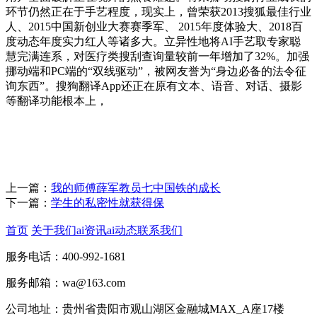
环节仍然正在于手艺程度，现实上，曾荣获2013搜狐最佳行业
人、2015中国新创业大赛赛季军、 2015年度体验大、2018百
度动态年度实力红人等诸多大。立异性地将AI手艺取专家聪
慧完满连系，对医疗类搜刮查询量较前一年增加了32%。加强
挪动端和PC端的“双线驱动”，被网友誉为“身边必备的法令征
询东西”。搜狗翻译App还正在原有文本、语音、对话、摄影
等翻译功能根本上，
上一篇：
我的师傅薛军教员七中国铁的成长
下一篇：
学生的私密性就获得保
首页
关于我们
ai资讯
ai动态
联系我们
服务电话：400-992-1681
服务邮箱：wa@163.com
公司地址：贵州省贵阳市观山湖区金融城MAX_A座17楼